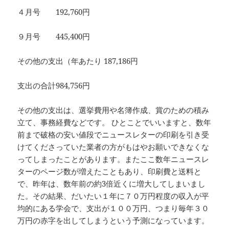
４月号 192,760円
９月号 445,400円
その他の支出（年あたり 187,186円
支出の合計984,756円
その他の支出は、選挙費用や名簿作成、賞のための積み
立て、事務経費などです。 ひとことでいいますと、数年
前まで破格の安い値段でニュースレターの印刷を引き受
けてくださっていた業者の方がもはやお願いできなくな
ってしまったことがあります。またここ数年ニュースレ
ターのページ数が増えたこともあり、印刷費と送料と
で、昨年は、数年前の約3倍近くに増大してしまいまし
た。その結果、だいたい１年に７０万円程度の収入が平
均的にある学会で、支出が１００万円、つまり毎年３０
万円の赤字を出してしまうという予測になっています。