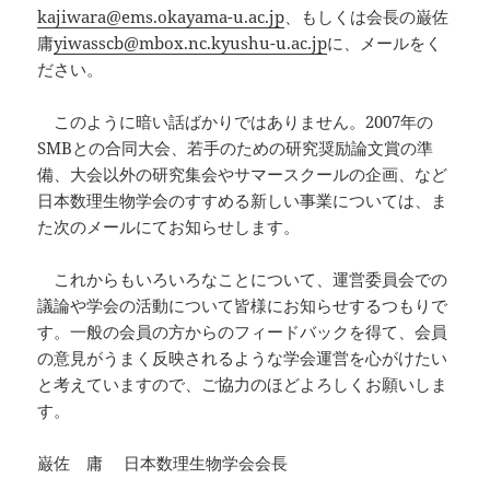
kajiwara@ems.okayama-u.ac.jp
、もしくは会長の巌佐
庸
yiwasscb@mbox.nc.kyushu-u.ac.jp
に、メールをく
ださい。
このように暗い話ばかりではありません。2007年の
SMBとの合同大会、若手のための研究奨励論文賞の準
備、大会以外の研究集会やサマースクールの企画、など
日本数理生物学会のすすめる新しい事業については、ま
た次のメールにてお知らせします。
これからもいろいろなことについて、運営委員会での
議論や学会の活動について皆様にお知らせするつもりで
す。一般の会員の方からのフィードバックを得て、会員
の意見がうまく反映されるような学会運営を心がけたい
と考えていますので、ご協力のほどよろしくお願いしま
す。
巌佐 庸 日本数理生物学会会長