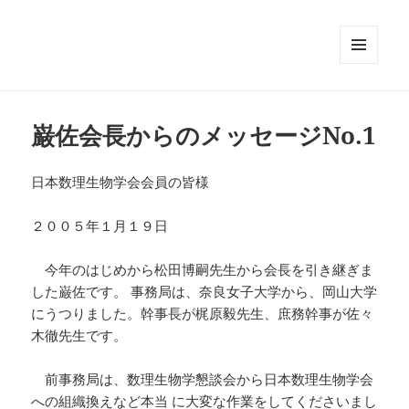
メニュ
ーとウ
ィジェ
ット
巌佐会長からのメッセージNo.1
日本数理生物学会会員の皆様
２００５年１月１９日
今年のはじめから松田博嗣先生から会長を引き継ぎま
した巌佐です。 事務局は、奈良女子大学から、岡山大学
にうつりました。幹事長が梶原毅先生、庶務幹事が佐々
木徹先生です。
前事務局は、数理生物学懇談会から日本数理生物学会
への組織換えなど本当 に大変な作業をしてくださいまし