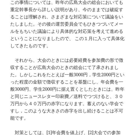
この事情については、昨年の広島大会の総会においても
重定幹事長から詳しい説明があり、今のままでは破綻す
ることは理解され、さまざまな対応策について議論をい
たしました。その後の運営委員会でもひきつづいてメー
ルをもちいた議論により具体的な対応策を考えて進める
ということになりましたので、 この１月に入って具体化
してきたものです。
それから、大会のときには必要経費を参加費の形で徴
収することが広島大会のときの総会にて了承されまし
た。しかしこれをたとえば一般3000円，学生2000円とい
った程度の金額で徴収することを基盤にし、年会費を一
般3000円、学生2000円に据え置くとしたときには、昨年
と同じニュースレター印刷費／送料でつづけると、３０
万円から４０万円の赤字になります。蓄えのない学会で
すし，このような大きさの赤字を出し続けることは不可
能です。
対策としては、[1]年会費を値上げ、[2]大会での参加