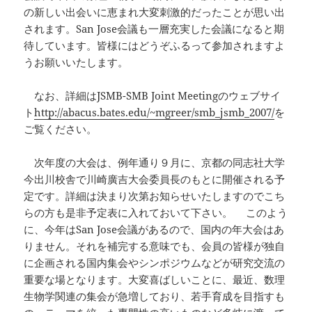
の新しい出会いに恵まれ大変刺激的だったことが思い出
されます。San Jose会議も一層充実した会議になると期
待しています。皆様にはどうぞふるって参加されますよ
うお願いいたします。
なお、詳細はJSMB-SMB Joint Meetingのウェブサイ
ト
http://abacus.bates.edu/~mgreer/smb_jsmb_2007/
を
ご覧ください。
次年度の大会は、例年通り９月に、京都の同志社大学
今出川校舎で川崎廣吉大会委員長のもとに開催される予
定です。詳細は決まり次第お知らせいたしますのでこち
らの方も是非予定表に入れておいて下さい。 このよう
に、今年はSan Jose会議があるので、国内の年大会はあ
りません。それを補完する意味でも、会員の皆様が独自
に企画される国内集会やシンポジウムなどが研究交流の
重要な場となります。大変喜ばしいことに、最近、数理
生物学関連の集会が急増しており、若手育成を目指すも