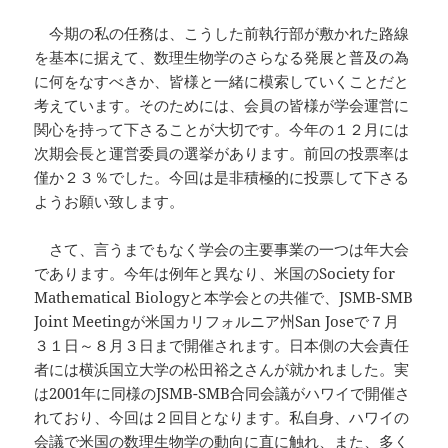
今期の私の任務は、こうした前執行部が敷かれた路線
を基本に据えて、数理生物学のさらなる発展と普及の為
に何をなすべきか、皆様と一緒に模索していくことだと
考えています。そのためには、会員の皆様が学会運営に
関心を持って下さることが大切です。今年の１２月には
次期会長と運営委員の選挙があります。前回の投票率は
僅か２３％でした。今回は是非積極的に投票して下さる
ようお願い致します。
さて、言うまでもなく学会の主要事業の一つは年大会
であります。今年は例年と異なり、米国のSociety for
Mathematical Biologyと本学会との共催で、JSMB-SMB
Joint Meetingが米国カリフォルニア州San Joseで７月
３１日～８月３日まで開催されます。日本側の大会責任
者には横浜国立大学の松田裕之さんが就かれました。実
は2001年に同様のJSMB-SMB合同会議がハワイで開催さ
れており、今回は２回目となります。私自身、ハワイの
会議で米国の数理生物学の動向に直に触れ、また、多く