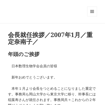
メニュ
ーとウ
ィジェ
ット
会長就任挨拶／2007年1月／重
定奈南子／
年頭のご挨拶
日本数理生物学会会員の皆様
新年おめでとうございます。
本年１月より会長をつとめることになりました重定で
す。事務局も岡山大学から東京大学に移り、幹事長には
稲葉寿さんが就任されます。事務局共々これからの２年