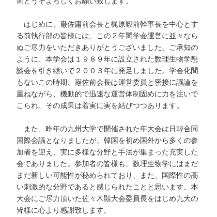
間どうぞよろしくお願い致します。
はじめに、巌佐庸前会長と梶原毅前幹事長を中心とす
る前執行部の皆様には、この２年間学会運営に並々なら
ぬご尽力をいただきありがとうございました。ご承知の
ように、本学会は１９８９年に設立された数理生物学懇
談会を引き継いで２００３年に発足しました。学会化間
もないこの時期、巌佐前会長は運営委員と密接に議論を
重ねながら、機動的で迅速な運営体制固めに力を注いで
こられ、その成果は着実に実を結びつつあります。
また、昨年の九州大学で開催された年大会は日韓合同
国際会議となりましたが、韓国を初め国外から多くの参
加者を迎え、実に多様な分野と手法が集まった充実した
会でありました。参加者の皆様も、数理生物学にはまだ
まだ新しい可能性が秘められており、また、国際性の高
い刺激的な分野であると感じられたことと思います。本
大会にご尽力頂いた佐々木顕大会委員長をはじめ九大の
皆様に心より感謝致します。